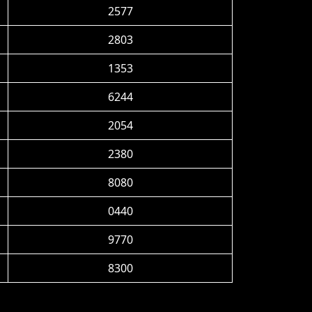
2577
2803
1353
6244
2054
2380
8080
0440
9770
8300