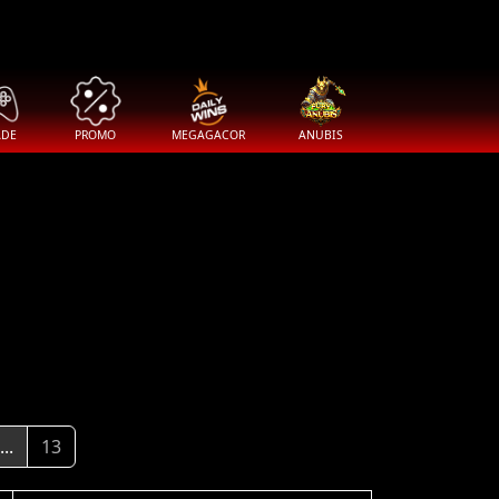
ADE
PROMO
MEGAGACOR
ANUBIS
...
13