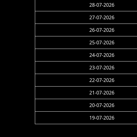
28-07-2026
27-07-2026
26-07-2026
25-07-2026
24-07-2026
23-07-2026
22-07-2026
21-07-2026
20-07-2026
19-07-2026